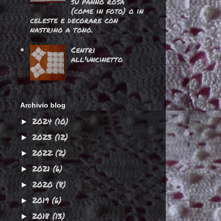
su panno rosa
(come in foto) o in
celeste e decorare con
nastrino a tono.
Centri
all'uncinetto
Archivio blog
2024
(10)
►
2023
(12)
►
2022
(2)
►
2021
(6)
►
2020
(8)
►
2019
(6)
►
2018
(13)
►