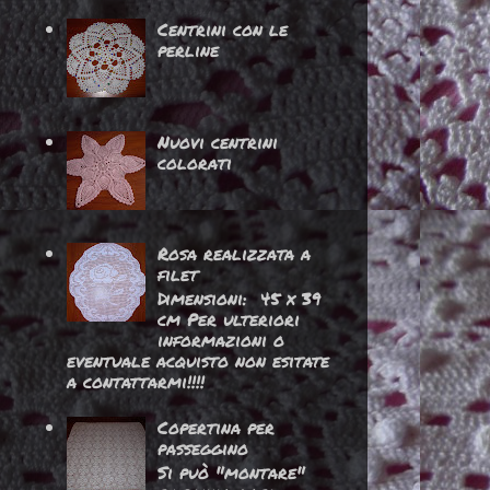
Centrini con le
perline
Nuovi centrini
colorati
Rosa realizzata a
filet
Dimensioni: 45 x 39
cm Per ulteriori
informazioni o
eventuale acquisto non esitate
a contattarmi!!!!
Copertina per
passeggino
Si può "montare"