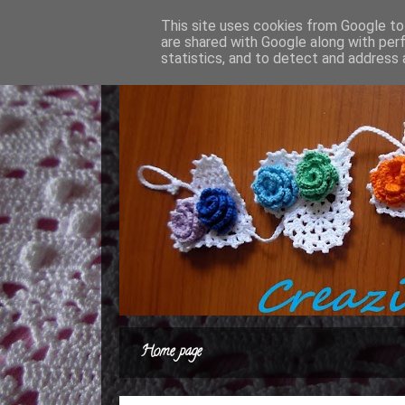
This site uses cookies from Google to 
are shared with Google along with per
statistics, and to detect and address 
Home page