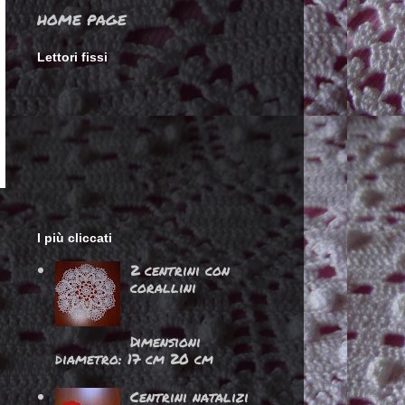
HOME PAGE
Lettori fissi
I più cliccati
2 centrini con
corallini
Dimensioni
diametro: 17 cm 20 cm
Centrini natalizi