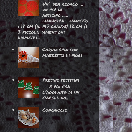
Un' idea regalo ...
un po' in
anticipo .....
dimensioni diametri
: 18 cm (il più grande) 12 cm (i
3 piccoli) dimensioni
diametri...
Cornucopia con
mazzetto di fiori
Presine vestitini
e poi con
l'aggiunta di un
fiorellino...
Conchiglie