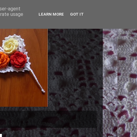
user-agent
erate usage
LEARN MORE
GOT IT